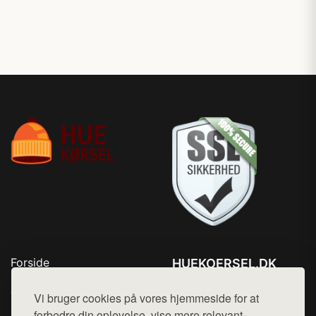
Forside
HUEKOERSEL.DK
Produkter
Tlf. 78768672
Top Rabatter
Vi bruger cookies på vores hjemmeside for at
Mail:
hej@want.dk
Kontakt
forbedre din oplevelse, vise mere relevant