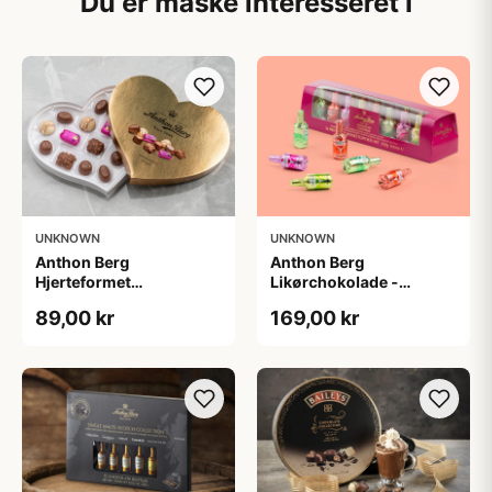
Du er måske interesseret i
UNKNOWN
UNKNOWN
Anthon Berg
Anthon Berg
Hjerteformet
Likørchokolade -
chokoladeæske
Cocktails
89,00 kr
169,00 kr