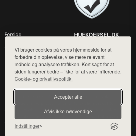
Forside
HUEKOERSEL.DK
Produkter
Tlf. 78768672
Top Rabatter
Vi bruger cookies på vores hjemmeside for at
Mail:
hej@want.dk
Kontakt
forbedre din oplevelse, vise mere relevant
indhold og analysere trafikken. Kort sagt: for at
Cookie- og privatlivspolitik
siden fungerer bedre – ikke for at være irriterende.
Cookie- og privatlivspolitik.
Denne side er en del af want.dk, der udgiver en række
Accepter alle
hjemmesider med præsentation af forskellige produkter fra
diverse webshops. Der sælges ikke varer fra denne side - vi
Afvis ikke‑nødvendige
henviser til de shops, som sælger varen. Vi har heller ikke
varerne på lager.
Indstillinger
© 2026 huekoersel.dk. Alle rettigheder forbeholdes.