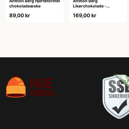
Anthon Berg Hjerteformet
Anthon Berg
chokoladeæske
Likørchokolade -
Cocktails
89,00 kr
169,00 kr