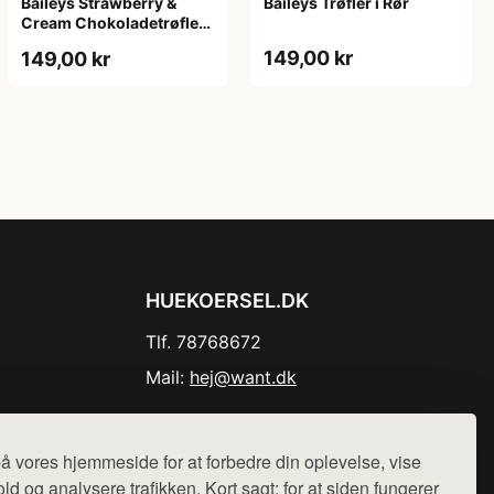
Baileys Strawberry &
Baileys Trøfler i Rør
Cream Chokoladetrøfler i
Tube
149,00 kr
149,00 kr
HUEKOERSEL.DK
Tlf. 78768672
Mail:
hej@want.dk
Cookie- og privatlivspolitik
å vores hjemmeside for at forbedre din oplevelse, vise
ld og analysere trafikken. Kort sagt: for at siden fungerer