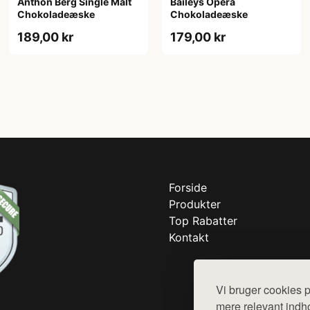
Anthon Berg Single Malt
Baileys Opera
Chokoladeæske
Chokoladeæske
189,00 kr
179,00 kr
Forside
Produkter
Top Rabatter
Kontakt
Vi bruger cookies p
mere relevant indho