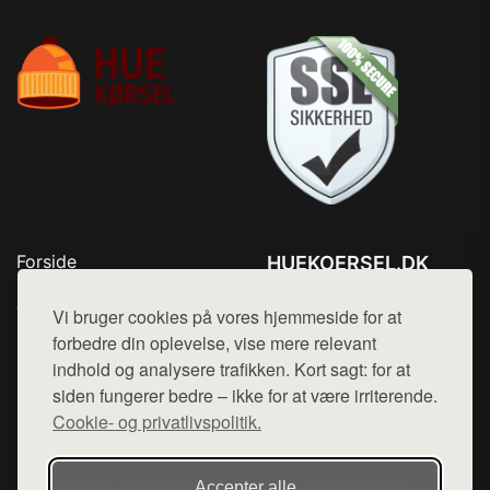
Forside
HUEKOERSEL.DK
Produkter
Tlf. 78768672
Top Rabatter
Vi bruger cookies på vores hjemmeside for at
Mail:
hej@want.dk
Kontakt
forbedre din oplevelse, vise mere relevant
indhold og analysere trafikken. Kort sagt: for at
Cookie- og privatlivspolitik
siden fungerer bedre – ikke for at være irriterende.
Cookie- og privatlivspolitik.
Denne side er en del af want.dk, der udgiver en række
Accepter alle