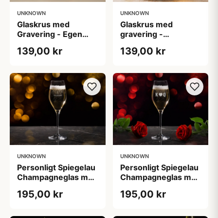
UNKNOWN
UNKNOWN
Glaskrus med
Glaskrus med
Gravering - Egen
gravering -
Tekst
Stjernetegn
139,00 kr
139,00 kr
UNKNOWN
UNKNOWN
Personligt Spiegelau
Personligt Spiegelau
Champagneglas med
Champagneglas med
Gravering - Egen
Gravering - Initialer
195,00 kr
195,00 kr
Tekst