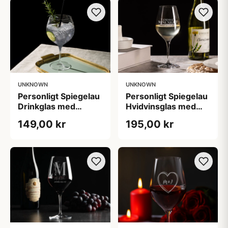
UNKNOWN
UNKNOWN
Personligt Spiegelau
Personligt Spiegelau
Drinkglas med
Hvidvinsglas med
Gravering - Egen
Gravering - Egen
149,00 kr
195,00 kr
Tekst
Tekst