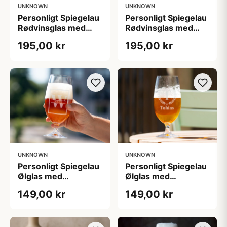
UNKNOWN
UNKNOWN
Personligt Spiegelau
Personligt Spiegelau
Rødvinsglas med
Rødvinsglas med
Gravering - Bogstav,
Gravering - Hjerte
195,00 kr
195,00 kr
Navn & Dato
UNKNOWN
UNKNOWN
Personligt Spiegelau
Personligt Spiegelau
Ølglas med
Ølglas med
Gravering - Bogstav
Gravering - Bogstav,
149,00 kr
149,00 kr
& Navn
Navn & Krans