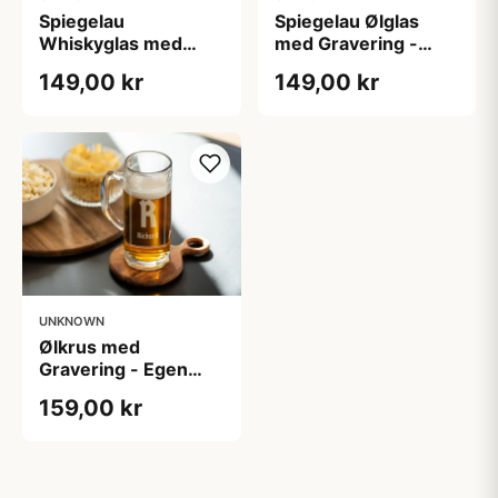
Spiegelau
Spiegelau Ølglas
Whiskyglas med
med Gravering -
Gravering - Egen
Fodbold-VM
149,00 kr
149,00 kr
Tekst
UNKNOWN
Ølkrus med
Gravering - Egen
Tekst
159,00 kr