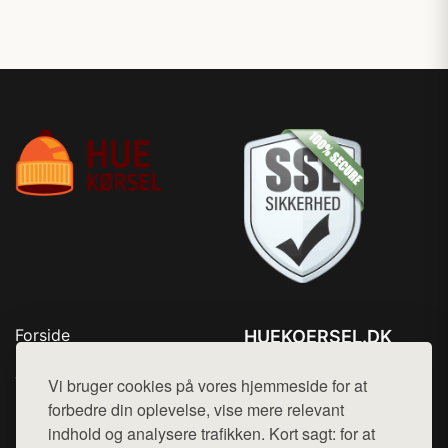
Forside
HUEKOERSEL.DK
Produkter
Tlf. 78768672
Top Rabatter
Vi bruger cookies på vores hjemmeside for at
Mail:
hej@want.dk
Kontakt
forbedre din oplevelse, vise mere relevant
indhold og analysere trafikken. Kort sagt: for at
Cookie- og privatlivspolitik